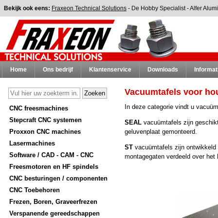
Bekijk ook eens:
Fraxeon Technical Solutions
-
De Hobby Specialist
-
Alfer Alum
Home
Ons bedrijf
Klantenservice
Downloads
Informat
Vacuumtafels voor hou
In deze categorie vindt u vacuüm
CNC freesmachines
Stepcraft CNC systemen
SEAL
vacuümtafels zijn geschikt
Proxxon CNC machines
geluvenplaat gemonteerd.
Lasermachines
ST
vacuümtafels zijn ontwikkeld 
Software / CAD - CAM - CNC
montagegaten verdeeld over het 
Freesmotoren en HF spindels
CNC besturingen / componenten
CNC Toebehoren
Frezen, Boren, Graveerfrezen
Verspanende gereedschappen