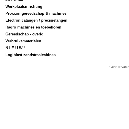
Werkplaatsinrichting
Proxxon gereedschap & machines
Electronicatangen / precisietangen
Ragro machines en toebehoren
Gereedschap - overig
Verbruiksmaterialen
N I E U W !
Logiblast zandstraalcabines
Gebruik van d