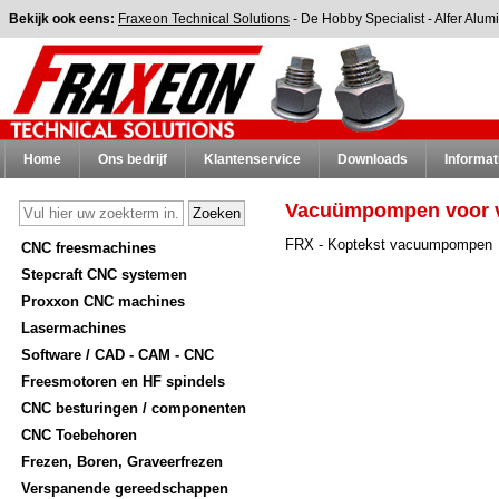
Bekijk ook eens:
Fraxeon Technical Solutions
-
De Hobby Specialist
-
Alfer Alum
Home
Ons bedrijf
Klantenservice
Downloads
Informat
Vacuümpompen voor v
FRX - Koptekst vacuumpompen
CNC freesmachines
Stepcraft CNC systemen
Proxxon CNC machines
Lasermachines
Software / CAD - CAM - CNC
Freesmotoren en HF spindels
CNC besturingen / componenten
CNC Toebehoren
Frezen, Boren, Graveerfrezen
Verspanende gereedschappen