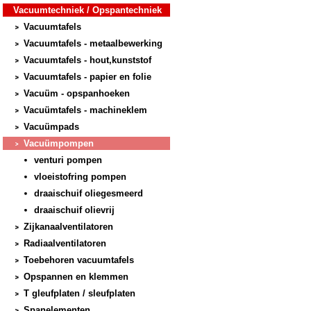
Vacuumtechniek / Opspantechniek
Vacuumtafels
Vacuumtafels - metaalbewerking
Vacuumtafels - hout,kunststof
Vacuumtafels - papier en folie
Vacuüm - opspanhoeken
Vacuümtafels - machineklem
Vacuümpads
Vacuümpompen
venturi pompen
vloeistofring pompen
draaischuif oliegesmeerd
draaischuif olievrij
Zijkanaalventilatoren
Radiaalventilatoren
Toebehoren vacuumtafels
Opspannen en klemmen
T gleufplaten / sleufplaten
Spanelementen