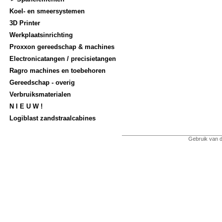
Koel- en smeersystemen
3D Printer
Werkplaatsinrichting
Proxxon gereedschap & machines
Electronicatangen / precisietangen
Ragro machines en toebehoren
Gereedschap - overig
Verbruiksmaterialen
N I E U W !
Logiblast zandstraalcabines
Gebruik van d