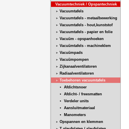
Vacuumtechniek / Opspantechniek
Vacuumtafels
Vacuumtafels - metaalbewerking
Vacuumtafels - hout,kunststof
Vacuumtafels - papier en folie
Vacuüm - opspanhoeken
Vacuümtafels - machineklem
Vacuümpads
Vacuümpompen
Zijkanaalventilatoren
Radiaalventilatoren
Toebehoren vacuumtafels
Afdichtsnoer
Afdicht- / freesmatten
Verdeler units
Aansluitmateriaal
Manometers
Opspannen en klemmen
T gleufplaten / sleufplaten