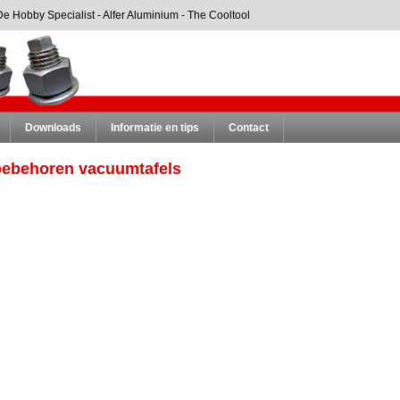
De Hobby Specialist
-
Alfer Aluminium
-
The Cooltool
Downloads
Informatie en tips
Contact
oebehoren vacuumtafels