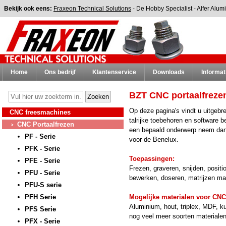
Bekijk ook eens:
Fraxeon Technical Solutions
-
De Hobby Specialist
-
Alfer Alum
Home
Ons bedrijf
Klantenservice
Downloads
Informat
BZT CNC portaalfreze
Op deze pagina's vindt u uitgeb
CNC freesmachines
talrijke toebehoren en software b
CNC Portaalfrezen
een bepaald onderwerp neem dan 
PF - Serie
voor de Benelux.
PFK - Serie
Toepassingen:
PFE - Serie
Frezen, graveren, snijden, positi
PFU - Serie
bewerken, doseren, matrijzen make
PFU-S serie
PFH Serie
Mogelijke materialen voor CNC
Aluminium, hout, triplex, MDF, ku
PFS Serie
nog veel meer soorten materiale
PFX - Serie