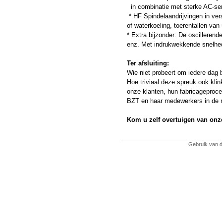
in combinatie met sterke AC-se
* HF Spindelaandrijvingen in ver
of waterkoeling, toerentallen va
* Extra bijzonder: De oscillerend
enz. Met indrukwekkende snelhed
Ter afsluiting:
Wie niet probeert om iedere dag 
Hoe triviaal deze spreuk ook klin
onze klanten, hun fabricageproc
BZT en haar medewerkers in de m
Kom u zelf overtuigen van onze
Gebruik van d