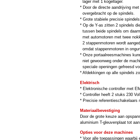
lager met 1 kogellager.
* Door de directe aandrijving me
overgebracht op de spindels.
* Grote stabiele precisie spindel
* Op de Y-as zitten 2 spindels di
tussen beide spindels om daarme
met automotoren met twee nokken
2 stappenmotoren wordt aangedr
omdat stappenmotoren in onguns
* Onze portaalreesmachines kun
niet gewoonweg onder de machine
speciale openingen gefreesd voo
* Afdekkingen op alle spindels z
Elektrisch
* Elektronische controller met EM
* Controller heeft 2 stuks 230 Vo
* Precisie referentieschakelaar
Materiaalbevestiging
Door de grote keuze aan opspans
aluminium T-gleuvenplaat tot aa
Opties voor deze machines
* Voor alle toepassingen waarbij